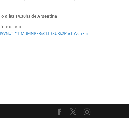
nio a las 14.30hs de Argentina
 formulario:
LSfI9VNxTrYTlMBMNRzRsCLfrtXUXk2PhcbWc_ixm