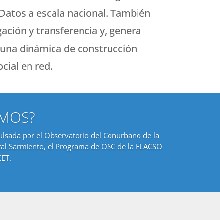
 Datos a escala nacional. También
gación y transferencia y, genera
e una dinámica de construcción
cial en red.
OMOS?
pulsada por el Observatorio del Conurbano de la
al Sarmiento, el Programa de OSC de la FLACSO
CET.