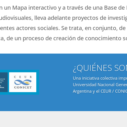
n un Mapa interactivo y a través de una Base de
diovisuales, lleva adelante proyectos de investi
entes actores sociales. Se trata, en conjunto, d
rta, de un proceso de creación de conocimiento so
¿QUIÉNES S
Una iniciativa colectiva im
Universidad Nacional Gener
Argentina y el CEUR / CONI