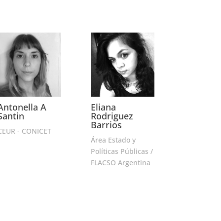
Antonella A
Eliana
Santin
Rodriguez
Barrios
CEUR - CONICET
Área Estado y
Políticas Públicas /
FLACSO Argentina