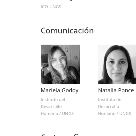
ICO-UNGS
Comunicación
Mariela Godoy
Natalia Ponce
Instituto del
Instituto del
Desarrollo
Desarrollo
Humano / UNGS
Humano / UNGS