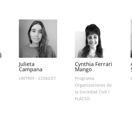
Julieta
Cynthia Ferrari
Campana
Mango
UNTREF - CONICET
Programa
Organizaciones de
la Sociedad Civil /
FLACSO