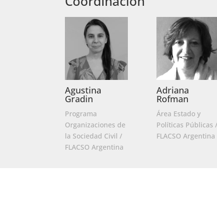
Coordinación
Agustina
Adriana
Gradin
Rofman
Programa
Área Estado y
Organizaciones de
Políticas Públicas 
la Sociedad Civil /
FLACSO Argentina
FLACSO Argentina